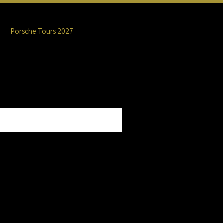
2027 Porsche Tours