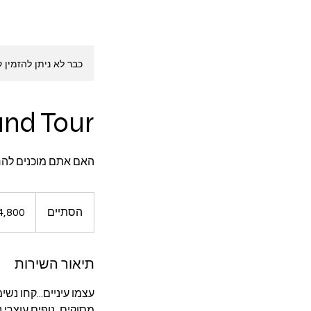
כבר לא ניתן להזמין ק
and Tour
האם אתם מוכנים להר
4,800
שקלים
הסתיים
ה
חדשים
ס
ת
תיאור השירות
י
י
עצמו עיניים...קחו נש
ם